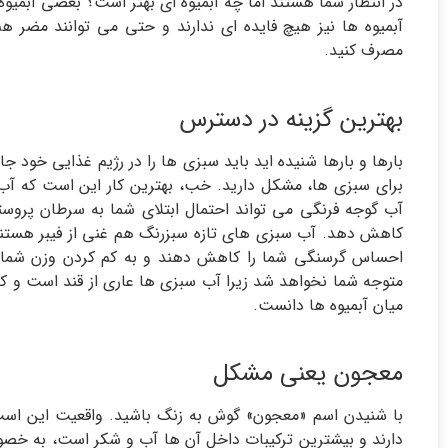
در انتظار شما هستند اما چه آبمیوه ای بهتر است؟ بعضی آبمیوه
آبمیوه ها نیز هیچ فایده ای ندارند و حتی می توانند مضر ه
مصرف کنید.
بهترین گزینه در دسترس
بارها و بارها شنیده اید باید سبزی ها را در رژیم غذایی خود ج
برای سبزی ها، مشکل دارید. خب، بهترین کار این است که آب س
آب گوجه فرنگی می تواند احتمال ابتلای شما به سرطان پروست
کاهش دهد. آب سبزی های تازه سبزرنگ هم غنی از فیبر هستند و
احساس گرسنگی شما را کاهش دهند و به کم کردن وزن شما ک
متوجه شما نخواهد شد زیرا آب سبزی ها عاری از قند است و کال
میان آبمیوه ها دانست.
معجون یعنی مشکل
با شنیدن اسم «معجون» گوش به زنگ باشید. واقعیت این است
دارند و بیشترین ترکیبات داخل آن ها آب و شکر است، به خصو