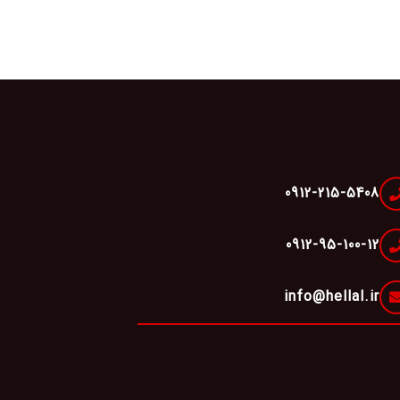
0912-215-5408
0912-95-100-12
info@hellal.ir