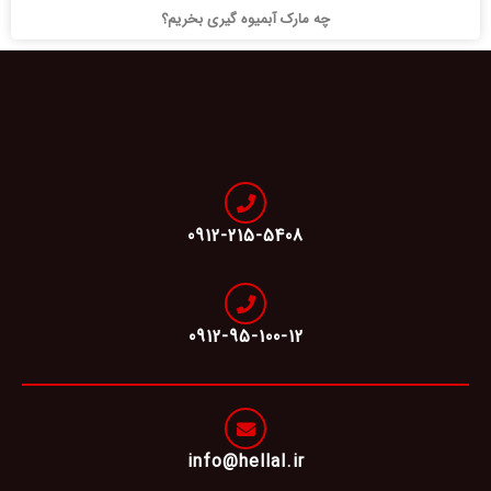
چه مارک آبمیوه گیری بخریم؟
0912-215-5408
0912-95-100-12
info@hellal.ir