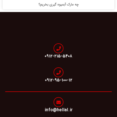
چه مارک آبمیوه گیری بخریم؟
0912-215-5408
0912-95-100-12
info@hellal.ir