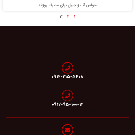
خواص آب زنجبیل برای مصرف روزانه
3
2
1
0912-215-5408
0912-95-100-12