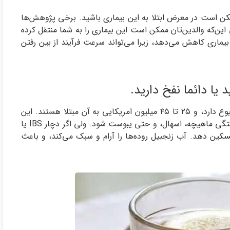
 ممکن است در معرض ابتلا به این بیماری باشید. برخی پژوهش‌ها
نی این‌که والدین‌تان ممکن است این بیماری را به شما منتقل کرده
ن بیماری کاهش می‌دهد، زیرا می‌تواند سرعت فرآیند از بین رفتن
IBS یا سندرم روده‌ی تحریک‌پذیر در ایالات متحده به شدت شیوع دارد، و ۲۵ تا ۴۵ میلیون امریکایی به آن مبتلا هستند. این
بیماری می‌تواند بسیار دردناک باشد، و باعث نفخ، باد شکم، گرفتگی ماهیچه، اسهال، و حتی یبوست شود. ولی اگر دچار IBS یا
سکین دهد. آب زنجبیل روده‌ها را آرام و سبک می‌کند، و باعث