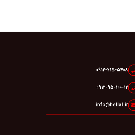
0912-215-5408
0912-95-100-12
info@hellal.ir