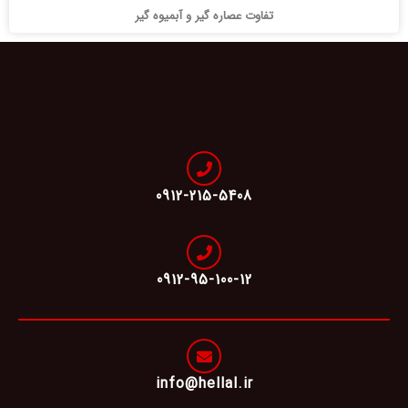
تفاوت عصاره گیر و آبمیوه گیر
0912-215-5408
0912-95-100-12
info@hellal.ir