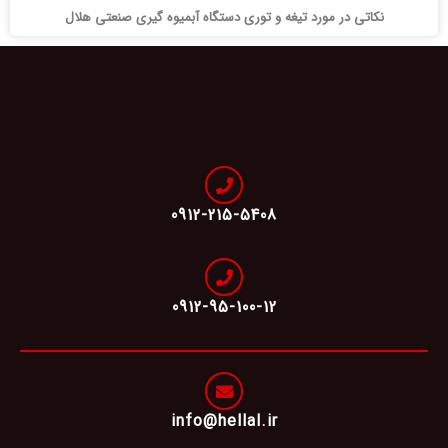
نکاتی در مورد تیغه و توری دستگاه آبمیوه گیری صنعتی هلال
0912-215-5408
0912-95-100-12
info@hellal.ir