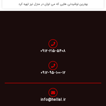
بهترین نوشیدنی هایی که می توان در منزل نیز تهیه کرد
0912-215-5408
0912-95-100-12
info@hellal.ir