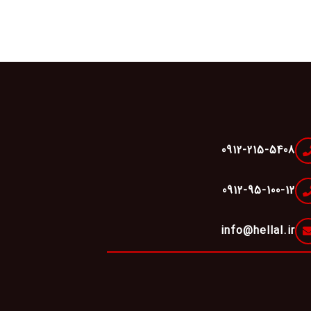
0912-215-5408
0912-95-100-12
info@hellal.ir