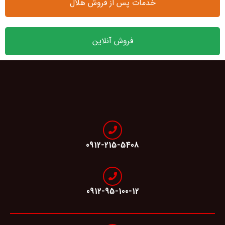
خدمات پس از فروش هلال
فروش آنلاین
0912-215-5408
0912-95-100-12