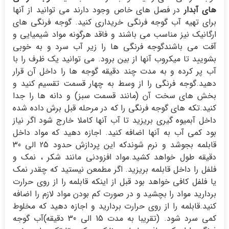
های آبدار
در فصل های خاص وجود دارند می توانید از آنها
برای تهیه آب گوجه فرنگی خریداری کنید. گوجه فرنگی های
ارگانیک نیز مناسب می باشند و فاقد هرگونه مواد شیمیایی و
آفت می باشندگوجه فرنگی ها را زیر آب سرد و به خوبی
بشویید تا میکروب آنها از بین برود. می توانید یک ظرف را با
آب پر کرده و به مدت چند دقیقه گوجه ها را داخل آن قرار
دهید.گوجه فرنگی را از وسط به چهار قسمت تقسیم کنید و
بخش های سخت آن (مانند قسمت سبز) و دانه ها را جدا
کنید.تکه های گوجه فرنگی را که در مرحله قبل برش داده شده
داخل آبمیوه گیری بریزید تا آب آنها کاملا خارج شود اگر نیاز
بود کمی آب به آنها اضافه کنید. اجازه دهید که مواد داخل
قابلمه بجوشد و نرم شوندکه این پردازش حدود 25 الی 30
دقیقه طول خواهد کشید.مواد افزودنی مانند شکر ، نمک و
فلفل را داخل قابلمه بریزید. اگر مطمعن نیستید که چقدر نمک
یا فلفل کافی خواهد بود قبل از اینکه قابلمه را از روی حرارت
بردارید مواد را بچشید و در صورت کم بودن مواد لازم را اضافه
کنید.قابلمه را از روی حرارت بردارید و اجازه دهید که مخلوط
کمی سرد شود. (تقریبا به مدت 15 الی 30 دقیقه)آب گوجه