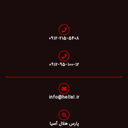
0912-215-5408
0912-95-100-12
info@hellal.ir
پارس هلال آسیا